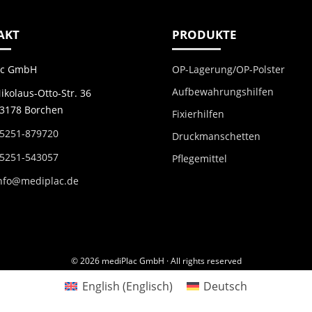
AKT
PRODUKTE
OP-Lagerung/OP-Polster
ac GmbH
Aufbewahrungshilfen
ikolaus-Otto-Str. 36
3178 Borchen
Fixierhilfen
5251-879720
Druckmanschetten
5251-543057
Pflegemittel
nfo@mediplac.de
© 2026 mediPlac GmbH · All rights reserved
English
(
Englisch
)
Deutsch