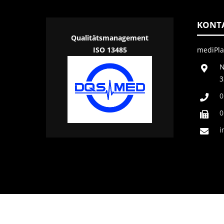
KONT
Qualitätsmanagement
ISO 13485
mediPl
N
3
0
0
i