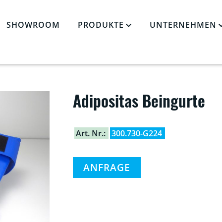
SHOWROOM
PRODUKTE
UNTERNEHMEN
OLSTER
»
LAGERUNG ADIPÖSER PATIENTEN
»
ADIPOSITAS BEINGUR
Adipositas Beingurte
Art. Nr.:
300.730-G224
ANFRAGE