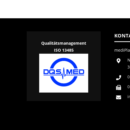
KONT
Qualitätsmanagement
ISO 13485
mediPl
N
3
0
0
i