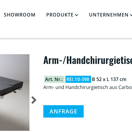
SHOWROOM
PRODUKTE
UNTERNEHMEN
»
ARM-/HANDCHIRURGIETISCH, CARBON
Arm-/Handchirurgietis
Art. Nr.:
REI.10-398
B 52 x L 137 cm
Arm- und Handchirurgietisch aus Carbo
ANFRAGE