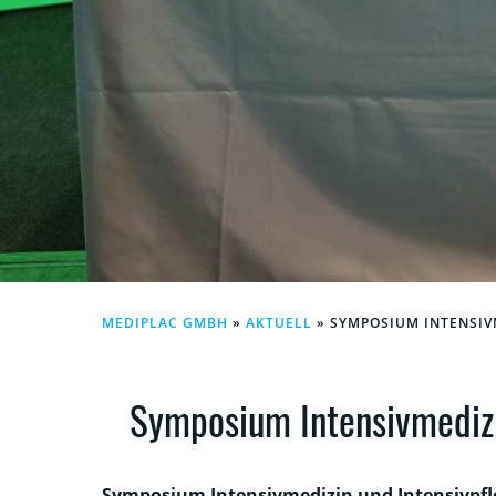
MEDIPLAC GMBH
»
AKTUELL
»
SYMPOSIUM INTENSIV
Symposium Intensivmedizi
Symposium Intensivmedizin und Intensivpfl