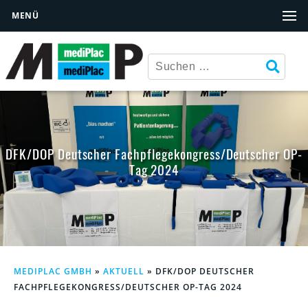
MENÜ
DFK/DOP Deutscher Fachpflegekongress/Deutscher OP-
Tag 2024
MEDIPLAC GMBH
»
AKTUELL
»
DFK/DOP DEUTSCHER
FACHPFLEGEKONGRESS/DEUTSCHER OP-TAG 2024